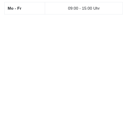
Mo - Fr
09:00 - 15:00 Uhr
Was zählt sind Sie!
Wir unterstützen und beraten Sie ganz individuell! Egal ob Sie
Kassen- oder Privatpatient sind!